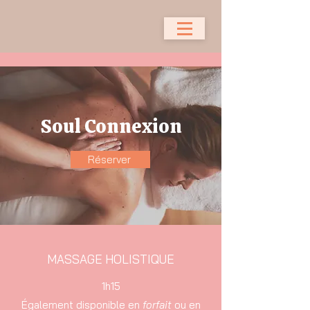
Soul Connexion
Réserver
MASSAGE HOLISTIQUE
1h15
Également disponible en
forfait
ou en